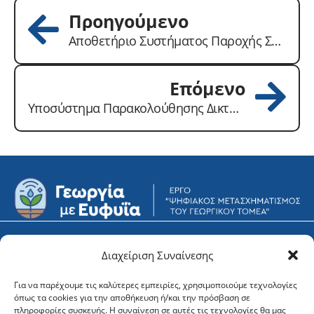
Προηγούμενο
Αποθετήριο Συστήματος Παροχής Συμβουλών σε Γεωργικές Εκμεταλλεύσεις
Επόμενο
Υποσύστημα Παρακολούθησης Δικτύου ΣΣΔ
Υποστήριξη
Φορείς
Διαχείριση Συναίνεσης
Για να παρέχουμε τις καλύτερες εμπειρίες, χρησιμοποιούμε τεχνολογίες
Newsletter
όπως τα cookies για την αποθήκευση ή/και την πρόσβαση σε
πληροφορίες συσκευής. Η συναίνεση σε αυτές τις τεχνολογίες θα μας