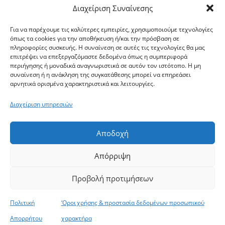
Υποστήριξη
Φορείς
Διαχείριση Συναίνεσης
Για να παρέχουμε τις καλύτερες εμπειρίες, χρησιμοποιούμε τεχνολογίες
Newsletter
όπως τα cookies για την αποθήκευση ή/και την πρόσβαση σε
πληροφορίες συσκευής. Η συναίνεση σε αυτές τις τεχνολογίες θα μας
επιτρέψει να επεξεργαζόμαστε δεδομένα όπως η συμπεριφορά
περιήγησης ή μοναδικά αναγνωριστικά σε αυτόν τον ιστότοπο. Η μη
συναίνεση ή η ανάκληση της συγκατάθεσης μπορεί να επηρεάσει
αρνητικά ορισμένα χαρακτηριστικά και λειτουργίες.
Διαχείριση υπηρεσιών
Αποδοχή
Απόρριψη
Προβολή προτιμήσεων
Ακολουθήστε:
Πολιτική
‘Οροι χρήσης & προστασία δεδομένων προσωπικού
Όροι χρήσης
Όροι
Πολιτική προστασίας
DigiAgro App
χρήσης
προσωπικών δεδομένων
Απορρήτου
χαρακτήρα