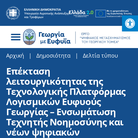
Ανοίξτε
Search for:
Αρχική
|
Δημοσιότητα
|
Δελτία τύπου
Επέκταση
λειτουργικότητας της
Τεχνολογικής Πλατφόρμας
Λογισμικών Ευφυούς
Γεωργίας – Ενσωμάτωση
Τεχνητής Νοημοσύνης και
νέων ψηφιακών