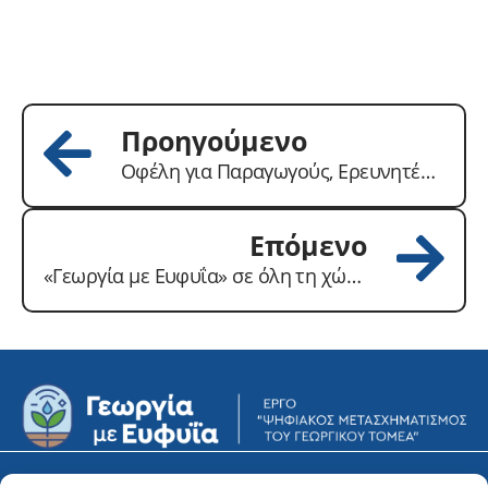
Προηγούμενο
Οφέλη για Παραγωγούς, Ερευνητές & Γεωπόνους από το Έργο «Γεωργία με Ευφυΐα»
Επόμενο
«Γεωργία με Ευφυΐα» σε όλη τη χώρα!