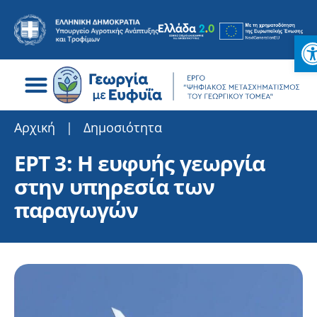
Ανοί
Search for:
Αρχική
|
Δημοσιότητα
ΕΡΤ 3: Η ευφυής γεωργία
στην υπηρεσία των
παραγωγών