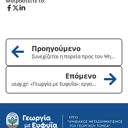
Μοιραστείτε το:
Προηγούμενο
Συνεχίζεται η πορεία προς τον Ψηφιακό Μετασχηματισμό του Γεωργικού Τομέα – «Γεωργία με Ευφυΐα»
Επόμενο
usay.gr: «Γεωργία με Ευφυΐα»: εργαλείο στα χέρια των επαγγελματιών της ελληνικής υπαίθρου!