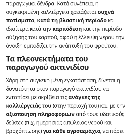
παραγωγικά δένδρα. Κατά συνέπεια, η
συγκεκριμένη καλλιέργεια χρειάζεται
συχνά
ποτίσματα, κατά τη βλαστική περίοδο
και
ιδιαίτερα κατά την
καρπόδεση
και την περίοδο
αύξησης του καρπού, αφού η έλλειψη νερού την
άνοιξη εμποδίζει την ανάπτυξή του φρούτου.
Τα πλεονεκτήματα του
παραγωγού ακτινιδίου
Χάρη στη συγκεκριμένη εγκατάσταση, δίνεται η
δυνατότητα στον παραγωγό ακτινιδίου να
εντοπίσει με ακρίβεια τις
ανάγκες της
καλλιέργειάς του
(στην περιοχή του) και, με την
αξιοποίηση πληροφοριών
από τους υδατικούς
δείκτες (π.χ. ημερήσιας απώλειας νερού και
βροχόπτωσης)
για κάθε αγροτεμάχιο
, να πάρει