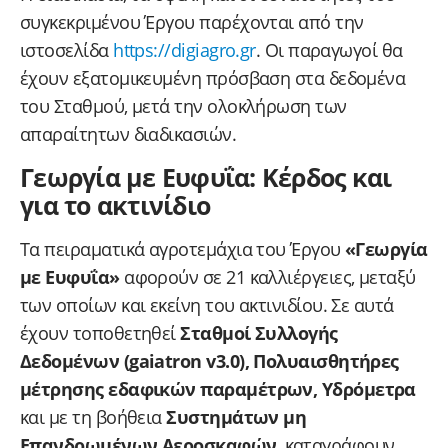
συγκεκριμένου Έργου παρέχονται από την
ιστοσελίδα
https://digiagro.gr
. Οι παραγωγοί θα
έχουν εξατομικευμένη πρόσβαση στα δεδομένα
του Σταθμού, μετά την ολοκλήρωση των
απαραίτητων διαδικασιών.
Γεωργία με Ευφυΐα: Κέρδος και
για το ακτινίδιο
Τα πειραματικά αγροτεμάχια του Έργου
«Γεωργία
με Ευφυΐα»
αφορούν σε 21 καλλιέργειες, μεταξύ
των οποίων και εκείνη του ακτινιδίου. Σε αυτά
έχουν τοποθετηθεί
Σταθμοί Συλλογής
Δεδομένων (gaiatron v3.0), Πολυαισθητήρες
μέτρησης εδαφικών παραμέτρων, Υδρόμετρα
και με τη βοήθεια
Συστημάτων μη
Επανδρωμένων Αεροσκαφών
, καταγράφουν