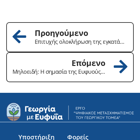
Προηγούμενο
Επιτυχής ολοκλήρωση της εγκατάστασης όλων των Σταθμών Συλλογής Δεδομένων στο πλαίσιο του Έργου «Γεωργία με Ευφυΐα»
Επόμενο
Μηλοειδή: Η σημασία της Ευφυούς Γεωργίας στην ανάπτυξή τους
Υποστήριξη
Φορείς